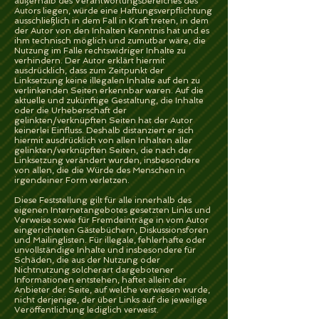
außerhalb des Verantwortungsbereiches des
Autors liegen, würde eine Haftungsverpflichtung
ausschließlich in dem Fall in Kraft treten, in dem
der Autor von den Inhalten Kenntnis hat und es
ihm technisch möglich und zumutbar wäre, die
Nutzung im Falle rechtswidriger Inhalte zu
verhindern. Der Autor erklärt hiermit
ausdrücklich, dass zum Zeitpunkt der
Linksetzung keine illegalen Inhalte auf den zu
verlinkenden Seiten erkennbar waren. Auf die
aktuelle und zukünftige Gestaltung, die Inhalte
oder die Urheberschaft der
gelinkten/verknüpften Seiten hat der Autor
keinerlei Einfluss. Deshalb distanziert er sich
hiermit ausdrücklich von allen Inhalten aller
gelinkten/verknüpften Seiten, die nach der
Linksetzung verändert wurden, insbesondere
von allen, die die Würde des Menschen in
irgendeiner Form verletzen.
Diese Feststellung gilt für alle innerhalb des
eigenen Internetangebotes gesetzten Links und
Verweise sowie für Fremdeinträge in vom Autor
eingerichteten Gästebüchern, Diskussionsforen
und Mailinglisten. Für illegale, fehlerhafte oder
unvollständige Inhalte und insbesondere für
Schäden, die aus der Nutzung oder
Nichtnutzung solcherart dargebotener
Informationen entstehen, haftet allein der
Anbieter der Seite, auf welche verwiesen wurde,
nicht derjenige, der über Links auf die jeweilige
Veröffentlichung lediglich verweist.