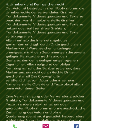
4. Urheber- und Kennzeichenrecht
Der Autor ist bestrebt, in allen Publikationen die
Urheberrechte der verwendeten Grafiken,
Tondokumente, Videosequenzen und Texte zu
beachten, von ihm selbst erstellte Grafiken,
Tondokumente, Videosequenzen und Texte zu
nutzen oder auf lizenzfreie Grafiken,
Tondokumente, Videosequenzen und Texte
zurückzugreifen.
Alle innerhalb des Internetangebotes
genannten und ggf. durch Dritte geschützten
Marken- und Warenzeichen unterliegen
uneingeschränkt den Bestimmungen des jeweils
gültigen Kennzeichenrechts und den
Besitzrechten der jeweiligen eingetragenen
Eigentümer. Allein aufgrund der bloßen
Nennung ist nicht der Schluss zu ziehen, dass
Markenzeichen nicht durch Rechte Dritter
geschützt sind! Das Copyright für
veröffentlichte, vom Autor oder in seinem
Namen erstellte Objekte und Texte bleibt allein
beim Autor dieser Seiten.
Eine Vervielfältigung oder Verwendung solcher
Grafiken, Tondokumente, Videosequenzen und
Texte in anderen elektronischen oder
gedruckten Publikationen ist ohne ausdrückliche
Zustimmung des Autors und ohne
Quellenangabe ist nicht gestattet. Insbesondere
schließt der Autor die Haftung für den Kontext,
in dem er zitiert wird, aus. Hier gelten