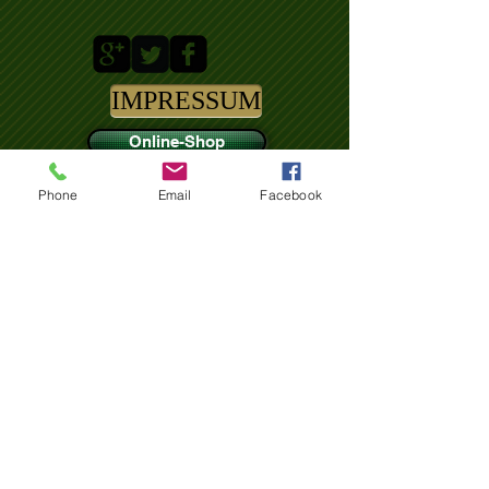
IMPRESSUM
Online-Shop
© 2014 Sankt Sebastianus
Phone
Email
Facebook
Männerschützenbruderschaft 1547 Königswinter
e.V.
Info der Bruderschaft
abonnieren
Jetzt abonnieren